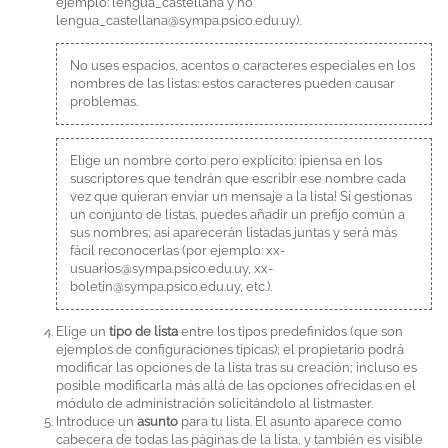
ejemplo:
lengua_castellana
y no
lengua_castellana@sympa.psico.edu.uy
).
No uses espacios, acentos o caracteres especiales en los
nombres de las listas: estos caracteres pueden causar
problemas.
Elige un nombre corto pero explícito: ¡piensa en los
suscriptores que tendrán que escribir ese nombre cada
vez que quieran enviar un mensaje a la lista! Si gestionas
un conjunto de listas, puedes añadir un prefijo común a
sus nombres; así aparecerán listadas juntas y será más
fácil reconocerlas (por ejemplo:
xx-
usuarios@sympa.psico.edu.uy, xx-
boletin@sympa.psico.edu.uy
, etc.).
Elige un
tipo de lista
entre los tipos predefinidos (que son
ejemplos de configuraciones típicas); el propietario podrá
modificar las opciones de la lista tras su creación; incluso es
posible modificarla más allá de las opciones ofrecidas en el
módulo de administración solicitándolo al listmaster.
Introduce un
asunto
para tu lista. El asunto aparece como
cabecera de todas las páginas de la lista, y también es visible