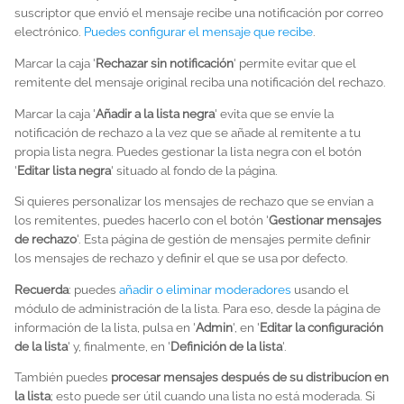
suscriptor que envió el mensaje recibe una notificación por correo
electrónico.
Puedes configurar el mensaje que recibe
.
Marcar la caja '
Rechazar sin notificación
' permite evitar que el
remitente del mensaje original reciba una notificación del rechazo.
Marcar la caja '
Añadir a la lista negra
' evita que se envíe la
notificación de rechazo a la vez que se añade al remitente a tu
propia lista negra. Puedes gestionar la lista negra con el botón
'
Editar lista negra
' situado al fondo de la página.
Si quieres personalizar los mensajes de rechazo que se envían a
los remitentes, puedes hacerlo con el botón '
Gestionar mensajes
de rechazo
'. Esta página de gestión de mensajes permite definir
los mensajes de rechazo y definir el que se usa por defecto.
Recuerda
: puedes
añadir o eliminar moderadores
usando el
módulo de administración de la lista. Para eso, desde la página de
información de la lista, pulsa en '
Admin
', en '
Editar la configuración
de la lista
' y, finalmente, en '
Definición de la lista
'.
También puedes
procesar mensajes después de su distribucíon en
la lista
; esto puede ser útil cuando una lista no está moderada. Si