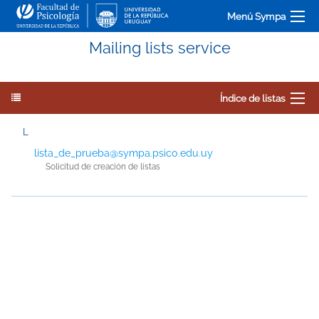
Menú Sympa
Mailing lists service
Índice de listas
L
lista_de_prueba@sympa.psico.edu.uy
Solicitud de creación de listas