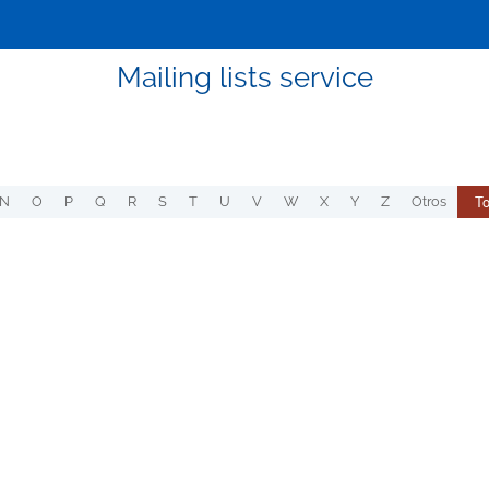
Mailing lists service
T
N
O
P
Q
R
S
T
U
V
W
X
Y
Z
Otros