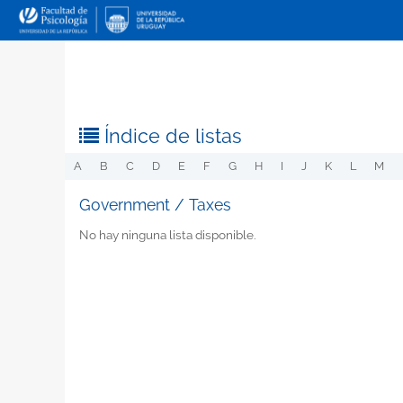
Índice de listas
A
B
C
D
E
F
G
H
I
J
K
L
M
Government / Taxes
No hay ninguna lista disponible.