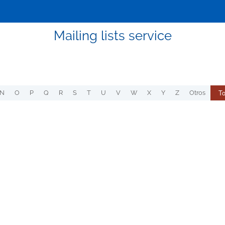
Mailing lists service
T
N
O
P
Q
R
S
T
U
V
W
X
Y
Z
Otros