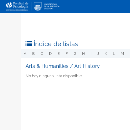
Índice de listas
A
B
C
D
E
F
G
H
I
J
K
L
M
Arts & Humanities / Art History
No hay ninguna lista disponible.