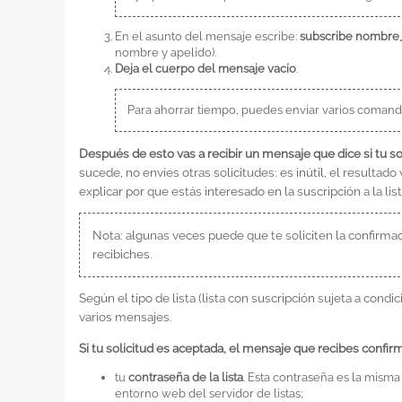
En el asunto del mensaje escribe:
subscribe nombre_
nombre y apelido).
Deja el cuerpo del mensaje vacío
.
Para ahorrar tiempo, puedes enviar varios comando
Después de esto vas a recibir un mensaje que dice si tu so
sucede, no envíes otras solicitudes: es inútil, el resul
explicar por que estás interesado en la suscripción a la list
Nota: algunas veces puede que te soliciten la confirmaci
recibiches.
Según el tipo de lista (lista con suscripción sujeta a condic
varios mensajes.
Si tu solicitud es aceptada, el mensaje que recibes confirm
tu
contraseña de la lista
. Esta contraseña es la misma
entorno web del servidor de listas;