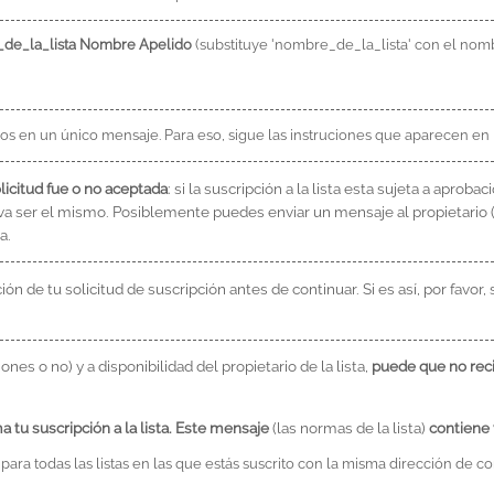
de_la_lista Nombre Apelido
(substituye 'nombre_de_la_lista' con el nombre
s en un único mensaje. Para eso, sigue las instruciones que aparecen en
licitud fue o no aceptada
: si la suscripción a la lista esta sujeta a aprobac
tado va ser el mismo. Posiblemente puedes enviar un mensaje al propieta
a.
ón de tu solicitud de suscripción antes de continuar. Si es así, por favo
iones o no) y a disponibilidad del propietario de la lista,
puede que no rec
a tu suscripción a la lista. Este mensaje
(las normas de la lista)
contiene 
 para todas las listas en las que estás suscrito con la misma dirección de 