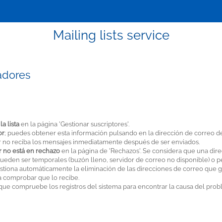
Mailing lists service
adores
a
a lista
en la página 'Gestionar suscriptores'.
or
; puedes obtener esta información pulsando en la dirección de correo d
or no reciba los mensajes inmediatamente después de ser enviados.
r no está en rechazo
en la página de 'Rechazos'. Se considera que una dir
ueden ser temporales (buzón lleno, servidor de correo no disponible) o pe
 gestiona automáticamente la eliminación de las direcciones de correo que
 comprobar que lo recibe.
que compruebe los registros del sistema para encontrar la causa del prob